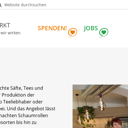
Website durchsuchen
RKT
SPENDEN!
JOBS
 wir wirken
hte Säfte, Tees und
r Produktion der
ob Teeliebhaber oder
bei. Und das Angebot lässt
emachten Schaumrollen
sorten bis hin zu