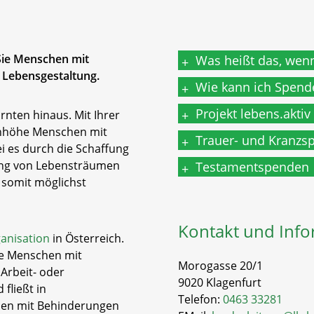
Sie Menschen mit
Was heißt das, wenn
+
 Lebensgestaltung.
Wie kann ich Spende
+
Projekt lebens.aktiv
rnten hinaus. Mit Ihrer
+
enhöhe Menschen mit
Trauer- und Kranzs
+
i es durch die Schaffung
hung von Lebensträumen
Testamentspenden
+
d somit möglichst
Kontakt und Info
anisation
in Österreich.
die Menschen mit
Morogasse 20/1
Arbeit- oder
9020 Klagenfurt
fließt in
Telefon:
0463 33281
chen mit Behinderungen