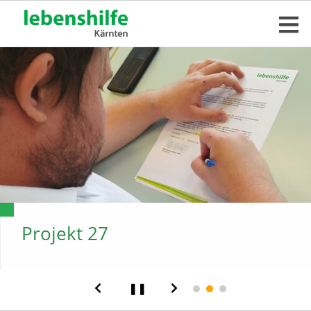
Projekt 27
❚❚